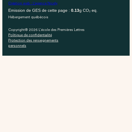
Création web : L'agence Nicely
Emission de GES de cette page :
0.13
g CO₂ eq.
Hébergement québécois
Copyright® 2026 L’école des Premières Lettres
Politique de confidentialité
Protection des renseignements
personnels